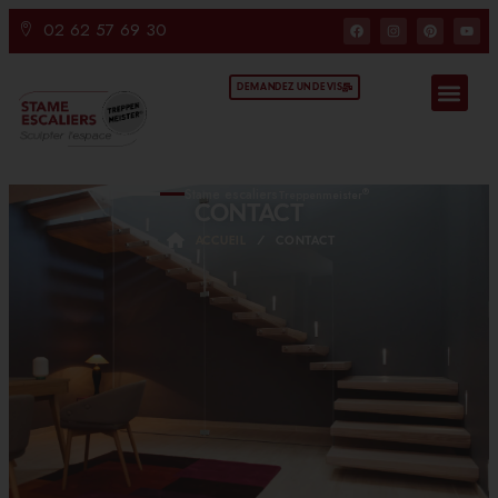
02 62 57 69 30
DEMANDEZ UN DEVIS
Stame escaliers
®
Treppenmeister
CONTACT
ACCUEIL
/
CONTACT