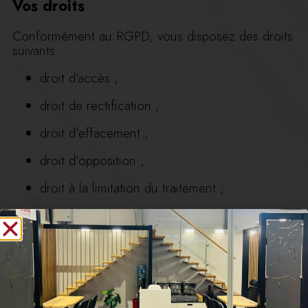
Vos droits
Conformément au RGPD, vous disposez des droits
suivants :
droit d’accès ;
droit de rectification ;
droit d’effacement ;
droit d’opposition ;
droit à la limitation du traitement ;
droit à la portabilité des données.
Pour exercer vos droits :
STAME SARL
14 Rue Montaigne, Zone Artisanale de Trois Mares
97430 Le Tampon – La Réunion