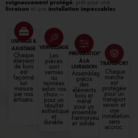
soigneusement protégé
, prêt pour une
livraison
et une
installation impeccables
.
USINAGE &
VERNISSAGE
AJUSTAGE
PRÉPARATION
Chaque
Les
TRANSPORT
élément
pièces
À LA
de bois
sont
LIVRAISON
Chaque
est
vernies
Assemblage
marche
façonné
ou
précis
est
sur
teintées
des
protégée
mesure
selon vos
éléments
pour un
par nos
choix —
bois et
transport
artisans.
pour un
métal
serein et
résultat
pour un
une
esthétique
ensemble
installation
et
harmonieux
sans
durable.
et solide.
accroc.