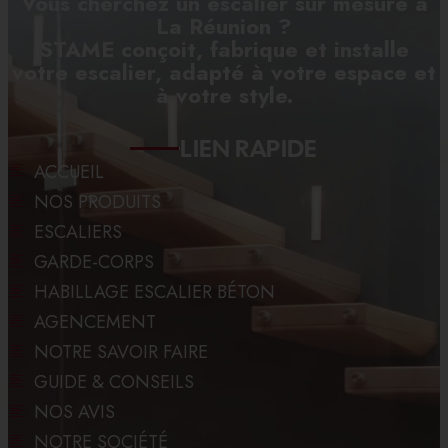
Vous cherchez un escalier sur mesure à
La Réunion ?
STAME conçoit, fabrique et installe
votre escalier, adapté à votre espace et
à votre style.
LIEN RAPIDE
ACCUEIL
NOS PRODUITS
ESCALIERS
GARDE-CORPS
HABILLAGE ESCALIER BÉTON
AGENCEMENT
NOTRE SAVOIR FAIRE
GUIDE & CONSEILS
NOS AVIS
NOTRE SOCIÉTÉ