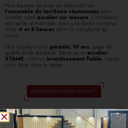
Nos équipes de pose se déplacent sur
l’ensemble du territoire réunionnais
pour
installer votre
escalier sur mesure
. L’installation
est rapide et maîtrisée, avec une durée comprise
entre
4 et 8 heures
selon la complexité du
projet.
Nos escaliers sont
garantis 10 ans
, gage de
qualité et de durabilité. Parce qu’un
escalier
STAME
, c’est un
investissement fiable
, conçu
pour durer dans le temps.
DEMANDER UN DEVIS GRATUIT