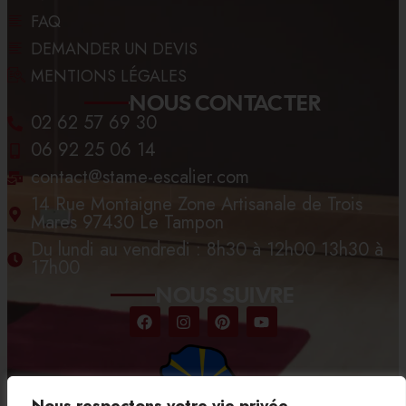
FAQ
DEMANDER UN DEVIS
MENTIONS LÉGALES
NOUS CONTACTER
02 62 57 69 30
06 92 25 06 14
contact@stame-escalier.com
14 Rue Montaigne Zone Artisanale de Trois
Mares 97430 Le Tampon
Du lundi au vendredi : 8h30 à 12h00 13h30 à
17h00
NOUS SUIVRE