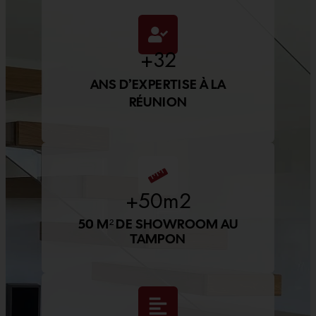
+
32
ANS D’EXPERTISE À LA
RÉUNION
+
50
m2
50 M² DE SHOWROOM AU
TAMPON