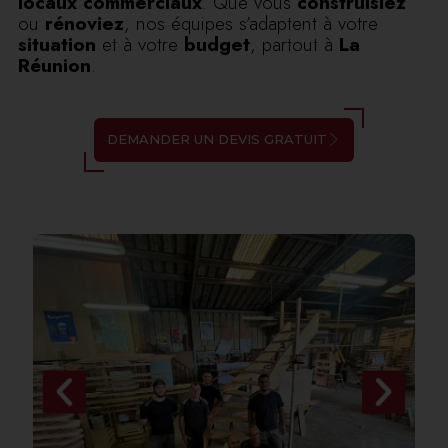
locaux commerciaux
. Que vous
construisiez
ou
rénoviez
, nos équipes s’adaptent à votre
situation
et à votre
budget
, partout à
La
Réunion
.
DEMANDER UN DEVIS GRATUIT